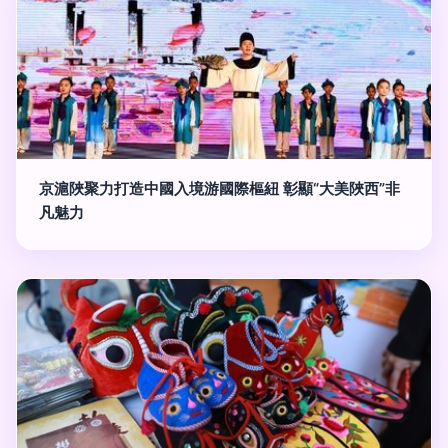
京滬陜聚力打造中國入境游國際樞紐 彰顯“大美陜西”非
凡魅力