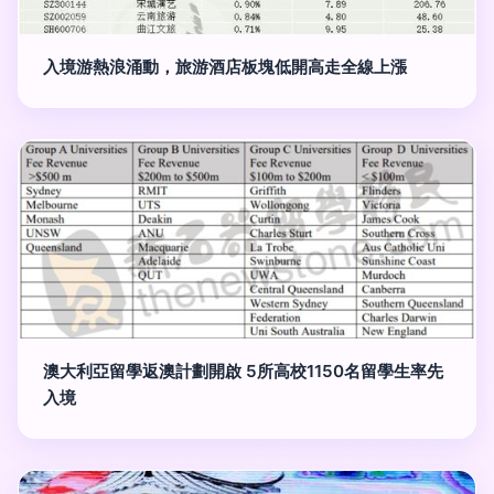
入境游熱浪涌動，旅游酒店板塊低開高走全線上漲
澳大利亞留學返澳計劃開啟 5所高校1150名留學生率先
入境