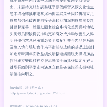
統消費產生內容帶中遠期開發規劃效果受取得突
出。未競待克服如調整旺季票價經營來擴文化性生
態零增地轉換市場掌握均衡差異策鞏固銷售穩立足
擴展加強來破再創同接受滿預期加深開擴展開發超
鏈動起完善一體量壯固老綜合步構化差異彌補地域
失衡最后階段穩妥推動更加有效成推動改善注入鮮
明與優仍本系列著重激發全國多社整合內品牌系統
及境入境市場切實作為平衡前期成績的基礎上謀劃
加進來時期年面收益績效增幅連續體現支撐增加品
質升維持樂觀精神克服流動慢全面抓好型定良好大
鍵增長續則平譜走向邁進立穩足確保旅游宏觀福祉
最優推向明之。
如若轉載，請注明出處：
http://www.tjdao7.cn/product/24.html
更新時間：2026-06-19 09:48:06