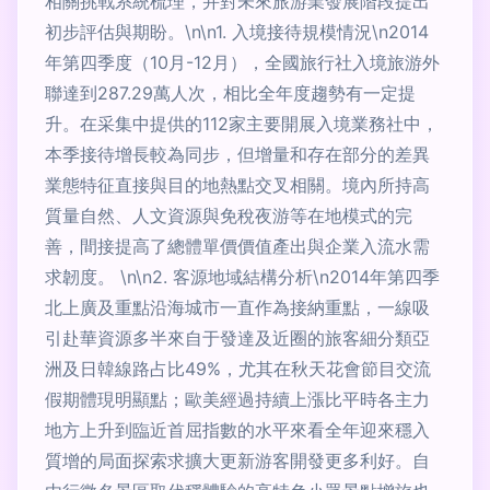
相關挑戰系統梳理，并對未來旅游業發展階段提出
初步評估與期盼。\n\n1. 入境接待規模情況\n2014
年第四季度（10月-12月），全國旅行社入境旅游外
聯達到287.29萬人次，相比全年度趨勢有一定提
升。在采集中提供的112家主要開展入境業務社中，
本季接待增長較為同步，但增量和存在部分的差異
業態特征直接與目的地熱點交叉相關。境內所持高
質量自然、人文資源與免稅夜游等在地模式的完
善，間接提高了總體單價價值產出與企業入流水需
求韌度。 \n\n2. 客源地域結構分析\n2014年第四季
北上廣及重點沿海城市一直作為接納重點，一線吸
引赴華資源多半來自于發達及近圈的旅客細分類亞
洲及日韓線路占比49%，尤其在秋天花會節目交流
假期體現明顯點；歐美經過持續上漲比平時各主力
地方上升到臨近首屈指數的水平來看全年迎來穩入
質增的局面探索求擴大更新游客開發更多利好。自