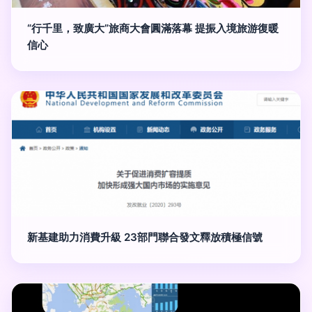
“行千里，致廣大”旅商大會圓滿落幕 提振入境旅游復暖
信心
新基建助力消費升級 23部門聯合發文釋放積極信號