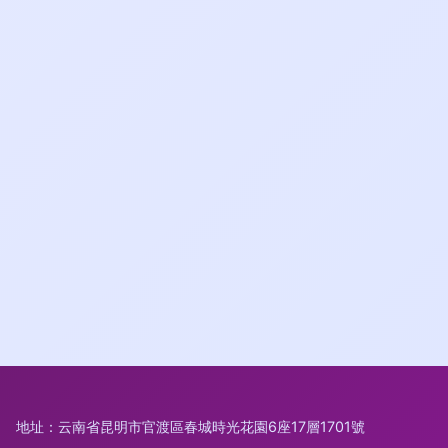
地址：云南省昆明市官渡區春城時光花園6座17層1701號